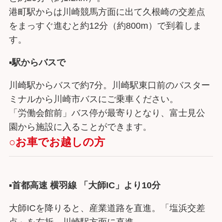
港町駅からは川崎競馬方面に出て久根崎の交差点
をまっすぐ進むと約12分（約800m）で到着しま
す。
▪︎
駅からバスで
川崎駅からバスで約7分。川崎駅東口前のバスター
ミナルから川崎市バスにご乗車ください。
「労働会館前」バス停が最寄りとなり、富士見公
園から施設に入ることができます。
○お車でお越しの方
▪︎
首都高速 横羽線 「大師IC」より10分
大師ICを降りると、産業道路を直進。「塩浜交差